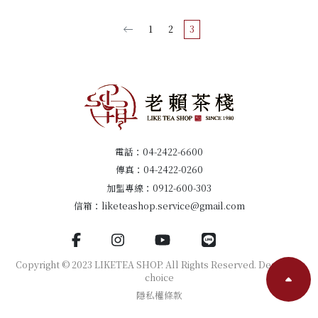
1
2
3
電話：
04-2422-6600
傳真：04-2422-0260
加盟專線：
0912-600-303
信箱：
liketeashop.service@gmail.com
Copyright © 2023 LIKETEA SHOP. All Rights Reserved. Design by
choice
隱私權條款